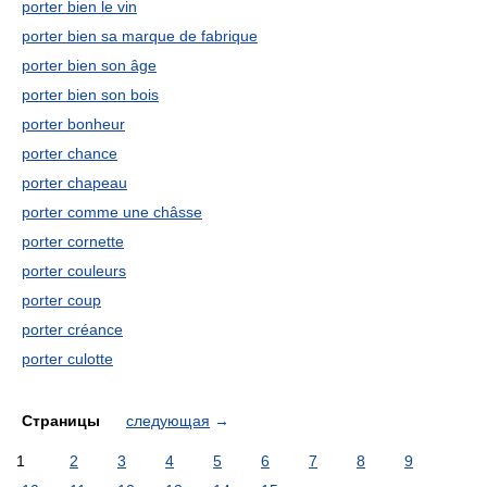
porter bien le vin
porter bien sa marque de fabrique
porter bien son âge
porter bien son bois
porter bonheur
porter chance
porter chapeau
porter comme une châsse
porter cornette
porter couleurs
porter coup
porter créance
porter culotte
Страницы
следующая
→
1
2
3
4
5
6
7
8
9