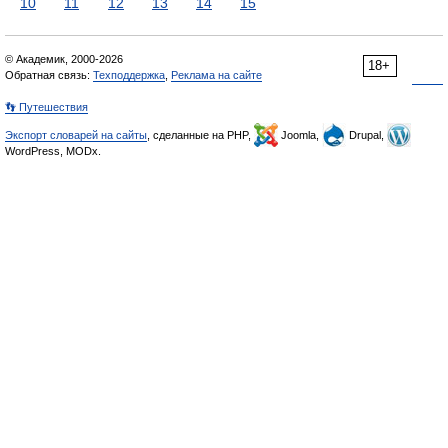
10
11
12
13
14
15
© Академик, 2000-2026
18+
Обратная связь:
Техподдержка
,
Реклама на сайте
👣 Путешествия
Экспорт словарей на сайты
, сделанные на PHP,
Joomla,
Drupal,
WordPress, MODx.